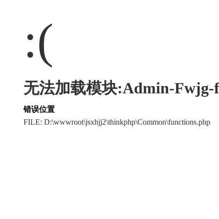
:(
无法加载模块:Admin-Fwjg-fwj
错误位置
FILE: D:\wwwroot\jsxhjj2\thinkphp\Common\functions.php