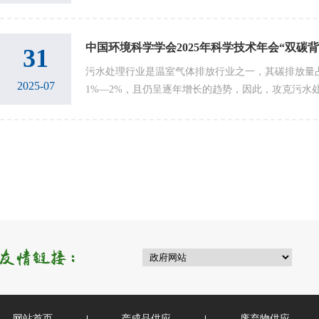
入眼帘的是另一番景象——清澈的水域倒映着蓝天白
不时掠过...
31
污水处理行业是温室气体排放行业之一，其碳排放量
2025-07
1%—2%，且仍呈逐年增长的趋势，因此，攻克污水
碳难题，是生态环境治理领域碳达峰碳中和的首要任务
环...
网站首页
产成品供应
废弃物供应