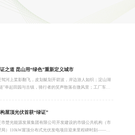
证之道 昆山用“绿色”重新定义城市
夏驾河上桨影翻飞，皮划艇划开碧波，岸边游人如织；淀山湖
之链”串起田园与古镇，骑行者的笑声散落在微风里；工厂车间
在屋顶铺展成蓝色的海洋，绿电正驱动着一条条自动化生产
构屋顶光伏首获“绿证”
迁市楚光能源发展集团有限公司开发建设的市级公共机构（市
局）110kW屋顶分布式光伏发电项目迎来里程碑时刻——正