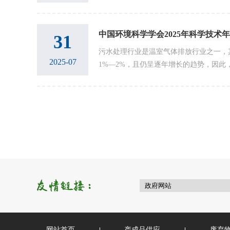
入眼帘的是另一番景象——清澈的水域倒
不时掠过...
31
污水处理行业是温室气体排放行业之一，
2025-07
1%—2%，且仍呈逐年增长的趋势，因此
碳难题，是生态环境治理领域碳达峰碳中和
环...
网站首页
产成品供应
废弃