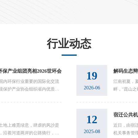
行业动态
环保产业组团亮相2026世环会
解码生态辩
19
一国内环保行业重要的国际化交流
江南初夏，
2026-06
境保护产业协会组织省内优质产
畔，“昆山
新技术主题展区”，集中展示区域
里，光伏板
线。这里...
宿迁公共机
12
土地上难觅绿意，肆虐的风沙是
近日，由宿
2025-08
，沿着河道两岸的公路骑行，映
机关事务管理