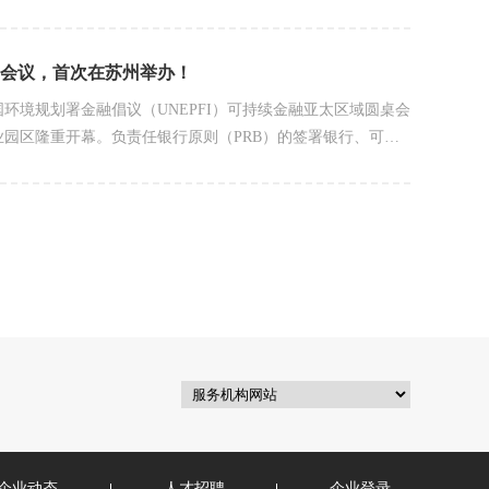
能源局核发的绿色电力证书（以下简称“绿证”）。这是宿迁市
会议，首次在苏州举办！
环境规划署金融倡议（UNEPFI）可持续金融亚太区域圆桌会
业园区隆重开幕。负责任银行原则（PRB）的签署银行、可持
PSI）的签署保险公司等UNEPFI亚太地区会员机构...
企业动态
人才招聘
企业登录