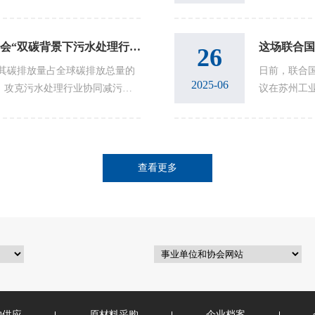
映着蓝天白云，茂密的芦苇荡中
式获得国家
公...
中国环境科学学会2025年科学技术年会“双碳背景下污水处理行业技术重构及应用”分会顺利召开
这场联合国
26
其碳排放量占全球碳排放总量的
日前，联合国
2025-06
，攻克污水处理行业协同减污降
议在苏州工
的首要任务。7月20日，在中国
续保险原则（
查看更多
物供应
原材料采购
企业档案