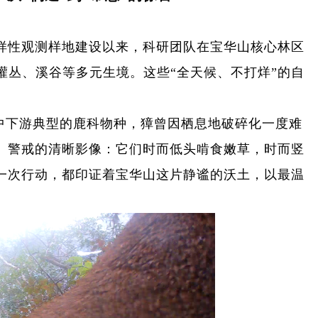
多样性观测样地建设以来，科研团队在宝华山核心林区
灌丛、溪谷等多元生境。这些“全天候、不打烊”的自
。
中下游典型的鹿科物种，獐曾因栖息地破碎化一度难
、警戒的清晰影像：它们时而低头啃食嫩草，时而竖
一次行动，都印证着宝华山这片静谧的沃土，以最温