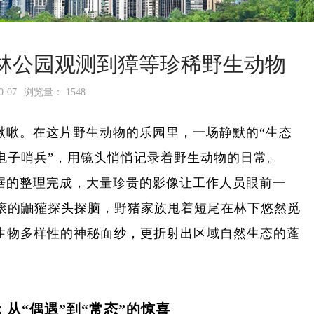
林公园观测到獐等珍稀野生动物
-07
浏览量： 1548
啾啾。在这片野生动物的乐园里，一场静默的“生态
“电子哨兵”，用镜头悄悄记录着野生动物的日常。
据的整理完成，大量珍贵的影像让工作人员眼前一
滚的鼬獾探头探脑，野猪家族甩着短尾在林下悠然觅
山生物多样性的神秘面纱，更折射出区域自然生态的蓬
：从“偶遇”到“常态”的惊喜