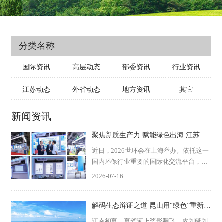
分类名称
国际资讯
高层动态
部委资讯
行业资讯
江苏动态
外省动态
地方资讯
其它
新闻资讯
聚焦新质生产力 赋能绿色出海 江苏环保产业组团亮相2026世环会
近日，2026世环会在上海举办。依托这一
国内环保行业重要的国际化交流平台，江
苏省环保产业研究会、江苏省环境保护产
2026-07-16
业协会组织省内优质产业成果集中参展，
设立“江苏环保产业创新技术主题展区”，
集中展示区域环...
解码生态辩证之道 昆山用“绿色”重新定义城市
江南初夏，夏驾河上桨影翻飞，皮划艇划