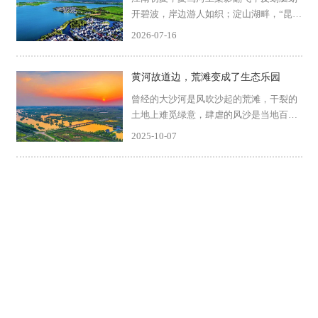
开碧波，岸边游人如织；淀山湖畔，“昆山
之链”串起田园与古镇，骑行者的笑声散落
2026-07-16
在微风里；工厂车间里，光伏板在屋顶铺
展成蓝色的海洋，绿电正驱动着一条条自
动化生产线。这里...
黄河故道边，荒滩变成了生态乐园
曾经的大沙河是风吹沙起的荒滩，干裂的
土地上难觅绿意，肆虐的风沙是当地百姓
记忆中挥之不去的底色。而如今，沿着河
2025-10-07
道两岸的公路骑行，映入眼帘的是另一番
景象——清澈的水域倒映着蓝天白云，茂
密的芦苇荡中不时掠过...