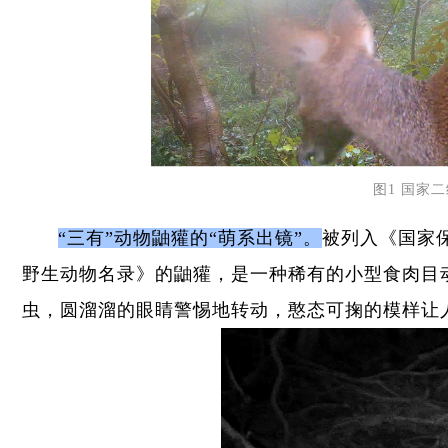
图1 国家
“三有”动物鼬獾的“萌系出镜”。
被列入《国家
野生动物名录》的鼬獾，是一种稀有的小型食肉目
虫，圆溜溜的眼睛警惕地转动，憨态可掬的模样让