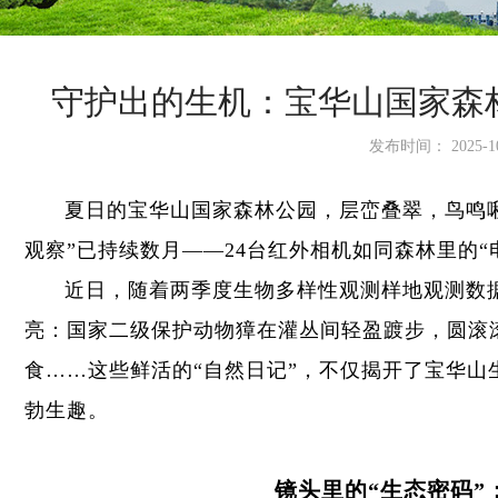
守护出的生机：宝华山国家森
发布时间： 2025-10
夏日的宝华山国家森林公园，层峦叠翠，鸟鸣
观察”已持续数月——24台红外相机如同森林里的
近日，随着两季度生物多样性观测样地观测数
亮：国家二级保护动物獐在灌丛间轻盈踱步，圆滚
食……这些鲜活的“自然日记”，不仅揭开了宝华
勃生趣。
镜头里的“生态密码”