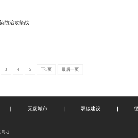
污染防治攻坚战
3
4
5
下5页
最后一页
无废城市
双碳建设
6号-2