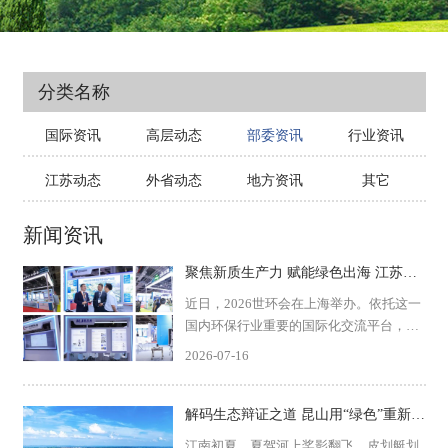
分类名称
国际资讯
高层动态
部委资讯
行业资讯
江苏动态
外省动态
地方资讯
其它
新闻资讯
聚焦新质生产力 赋能绿色出海 江苏环保产业组团亮相2026世环会
近日，2026世环会在上海举办。依托这一
国内环保行业重要的国际化交流平台，江
苏省环保产业研究会、江苏省环境保护产
2026-07-16
业协会组织省内优质产业成果集中参展，
设立“江苏环保产业创新技术主题展区”，
集中展示区域环...
解码生态辩证之道 昆山用“绿色”重新定义城市
江南初夏，夏驾河上桨影翻飞，皮划艇划