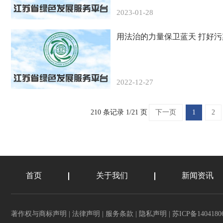
2023-01-28
用法治的力量保卫蓝天 打好
2022-12-27
210 条记录 1/21 页
下一页
1
2
首页
关于我们
新闻资讯
著作权与商标声明
|
法律声明
|
服务条款
|
隐私声明
|
苏ICP备1404180