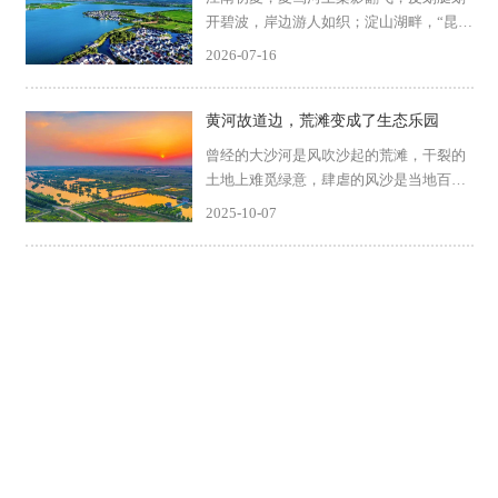
开碧波，岸边游人如织；淀山湖畔，“昆山
之链”串起田园与古镇，骑行者的笑声散落
2026-07-16
在微风里；工厂车间里，光伏板在屋顶铺
展成蓝色的海洋，绿电正驱动着一条条自
动化生产线。这里...
黄河故道边，荒滩变成了生态乐园
曾经的大沙河是风吹沙起的荒滩，干裂的
土地上难觅绿意，肆虐的风沙是当地百姓
记忆中挥之不去的底色。而如今，沿着河
2025-10-07
道两岸的公路骑行，映入眼帘的是另一番
景象——清澈的水域倒映着蓝天白云，茂
密的芦苇荡中不时掠过...